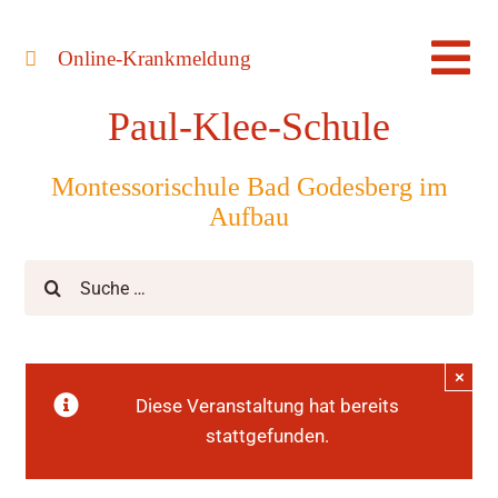
Zum
Inhalt
Online-Krankmeldung
Tog
springen
Paul-Klee-Schule
Nav
Montessorischule Bad Godesberg im
Aufbau
Suche
nach:
×
Diese Veranstaltung hat bereits
stattgefunden.