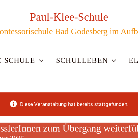
Paul-Klee-Schule
ntessorischule Bad Godesberg im Auf
E SCHULE
SCHULLEBEN
E
Diese Veranstaltung hat bereits stattgefunden.
ässlerInnen zum Übergang weiterfü
ber 2025