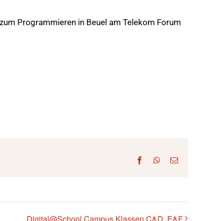
p zum Programmieren in Beuel am Telekom Forum
Facebook
WhatsApp
E-
Mail
Digital@School Campus Klassen C&D, E&F