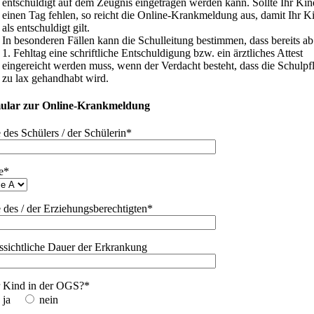
entschuldigt auf dem Zeugnis eingetragen werden kann. Sollte Ihr Kin
einen Tag fehlen, so reicht die Online-Krankmeldung aus, damit Ihr K
als entschuldigt gilt.
In besonderen Fällen kann die Schulleitung bestimmen, dass bereits a
1. Fehltag eine schriftliche Entschuldigung bzw. ein ärztliches Attest
eingereicht werden muss, wenn der Verdacht besteht, dass die Schulpfl
zu lax gehandhabt wird.
ular zur Online-Krankmeldung
des Schülers / der Schülerin*
e*
des / der Erziehungsberechtigten*
ssichtliche Dauer der Erkrankung
hr Kind in der OGS?*
ja
nein