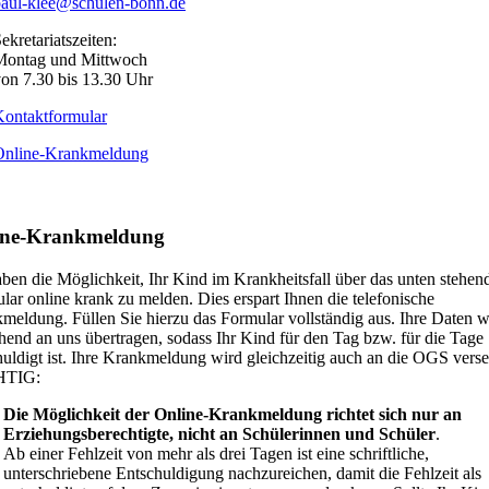
paul-klee@schulen-bonn.de
ekretariatszeiten:
Montag und Mittwoch
on 7.30 bis 13.30 Uhr
ontaktformular
Online-Krankmeldung
ine-Krankmeldung
aben die Möglichkeit, Ihr Kind im Krankheitsfall über das unten stehen
lar online krank zu melden. Dies erspart Ihnen die telefonische
meldung. Füllen Sie hierzu das Formular vollständig aus. Ihre Daten 
end an uns übertragen, sodass Ihr Kind für den Tag bzw. für die Tage
huldigt ist. Ihre Krankmeldung wird gleichzeitig auch an die OGS verse
TIG:
Die Möglichkeit der Online-Krankmeldung richtet sich nur an
Erziehungsberechtigte, nicht an Schülerinnen und Schüler
.
Ab einer Fehlzeit von mehr als drei Tagen ist eine schriftliche,
unterschriebene Entschuldigung nachzureichen, damit die Fehlzeit als