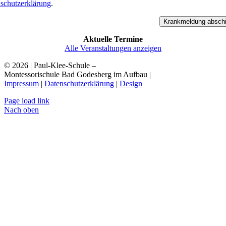
schutzerklärung
.
lasse dieses Feld leer.
lasse dieses Feld leer.
Aktuelle Termine
Alle Veranstaltungen anzeigen
© 2026 | Paul-Klee-Schule
–
Montessorischule Bad Godesberg im Aufbau
|
Impressum
|
Datenschutzerklärung
|
Design
Page load link
Nach oben