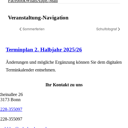
Facebook
WhatsApp
E-Mail
Veranstaltung-Navigation
Sommerferien
Schulfotograf
Terminplan 2. Halbjahr 2025/26
Änderungen und mögliche Ergänzung können Sie dem digitalen
Terminkalender entnehmen.
Ihr Kontakt zu uns
heinallee 26
53173 Bonn
0228-355097
0228-355097