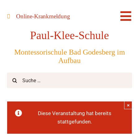
Zum
Inhalt
Online-Krankmeldung
Tog
springen
Paul-Klee-Schule
Nav
Montessorischule Bad Godesberg im
Aufbau
Suche
nach:
×
Diese Veranstaltung hat bereits
stattgefunden.