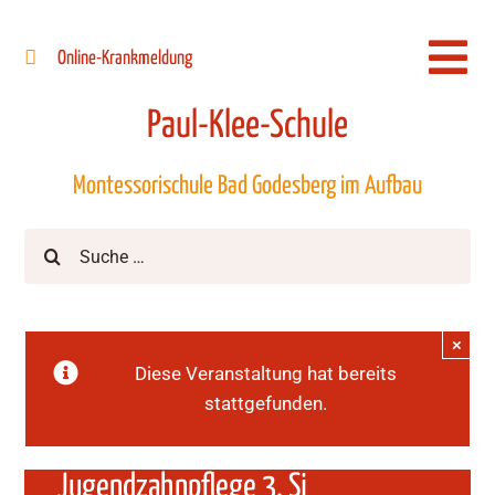
Zum
Inhalt
Online-Krankmeldung
Togg
springen
Navi
Paul-Klee-Schule
Montessorischule Bad Godesberg im Aufbau
Suche
nach:
×
Diese Veranstaltung hat bereits
stattgefunden.
Jugendzahnpflege 3. Sj