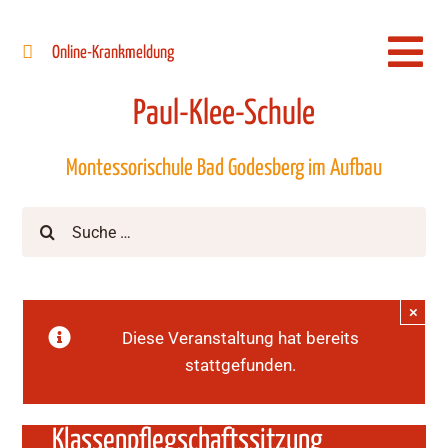
Zum
Inhalt
Online-Krankmeldung
Togg
springen
Navi
Paul-Klee-Schule
Montessorischule Bad Godesberg im Aufbau
Suche
nach:
×
Diese Veranstaltung hat bereits
stattgefunden.
Klassenpflegschaftssitzung