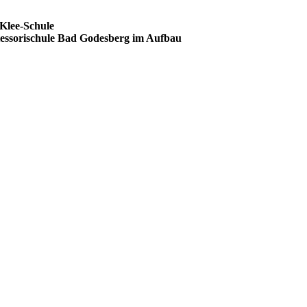
lasse dieses Feld leer.
lasse dieses Feld leer.
Klee-Schule
essorischule Bad Godesberg im Aufbau