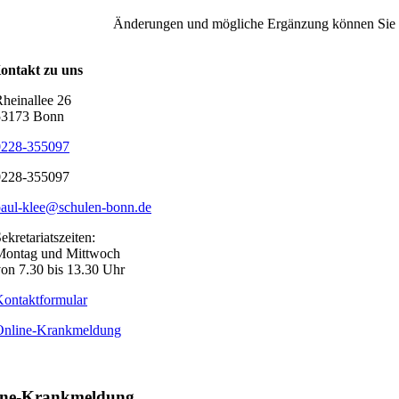
Änderungen und mögliche Ergänzung können Sie d
ontakt zu uns
heinallee 26
53173 Bonn
0228-355097
0228-355097
paul-klee@schulen-bonn.de
ekretariatszeiten:
Montag und Mittwoch
on 7.30 bis 13.30 Uhr
ontaktformular
Online-Krankmeldung
ine-Krankmeldung