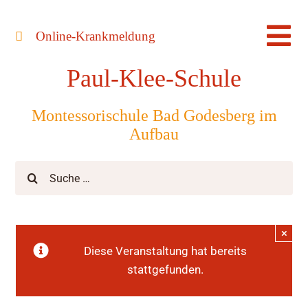
Zum
Inhalt
Online-Krankmeldung
Tog
springen
Paul-Klee-Schule
Nav
Montessorischule Bad Godesberg im
Aufbau
Suche
nach:
×
Diese Veranstaltung hat bereits
stattgefunden.