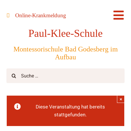
Zum
Inhalt
Online-Krankmeldung
Tog
springen
Paul-Klee-Schule
Nav
Montessorischule Bad Godesberg im
Aufbau
Suche
nach:
×
Diese Veranstaltung hat bereits
stattgefunden.