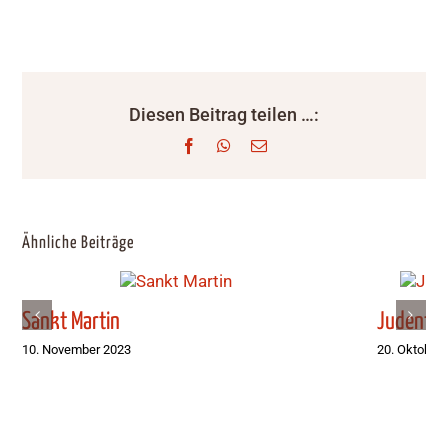
Diesen Beitrag teilen …:
Facebook
WhatsApp
E-
Mail
Ähnliche Beiträge
Sankt Martin
Judentum
10. November 2023
20. Oktober